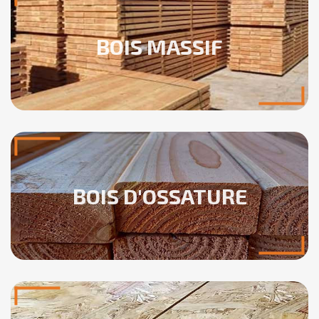
BOIS MASSIF
×
Créer une liste d'envies
Nom de la liste d'envies
BOIS D'OSSATURE
Annuler
Créer une liste d'envies