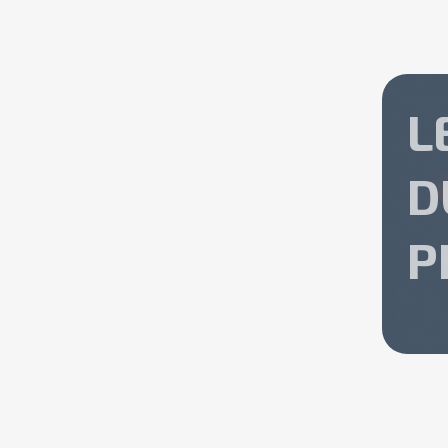
L
D
P