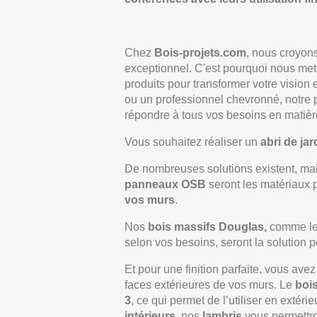
Chez
Bois-projets.com
, nous croyons
exceptionnel. C'est pourquoi nous met
produits pour transformer votre vision
ou un professionnel chevronné, notre 
répondre à tous vos besoins en matière
Vous souhaitez réaliser un
abri de jar
De nombreuses solutions existent, ma
panneaux OSB
seront les matériaux 
vos murs
.
Nos
bois massifs Douglas,
comme l
selon vos besoins, seront la solution p
Et pour une finition parfaite, vous ave
faces extérieures de vos murs. Le
boi
3
, ce qui permet de l’utiliser en extéri
intérieurs
, nos
lambris
vous permettro