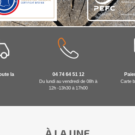
oute la
04 74 64 51 12
Paie
Du lundi au vendredi de 08h à
Carte b
12h -13h30 à 17h00
éer une liste d'envies
 la liste d'envies
À LA UNE