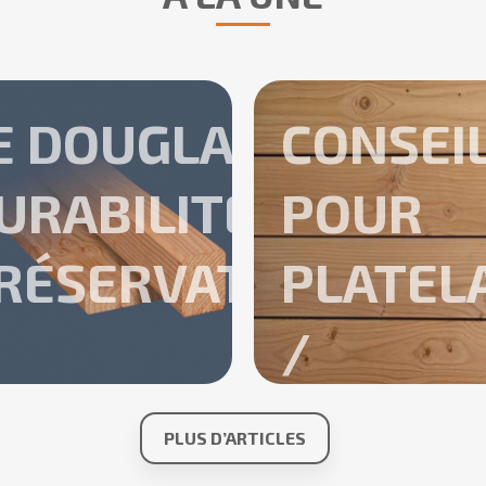
Annuler
Créer une liste d'envies
E DOUGLAS _
CONSEI
URABILITÉ ET
POUR
RÉSERVATION
PLATEL
/
TERRAS
PLUS D’ARTICLES