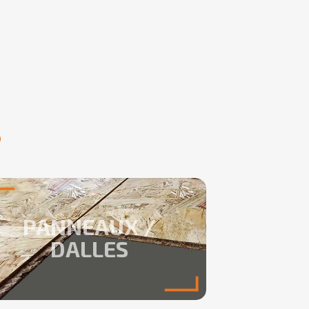
S
PANNEAUX /
DALLES