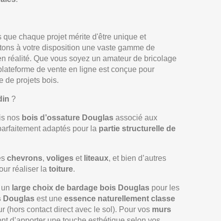
 que chaque projet mérite d'être unique et
tons à votre disposition une vaste gamme de
 en réalité. Que vous soyez un amateur de bricolage
plateforme de vente en ligne est conçue pour
 de projets bois.
din
?
is nos
bois d’ossature Douglas
associé aux
parfaitement adaptés pour la
partie structurelle de
es
chevrons
,
voliges
et
liteaux
, et bien d’autres
our réaliser la
toiture
.
z un
large choix de bardage bois Douglas
pour les
s Douglas
est une
essence naturellement classe
eur (hors contact direct avec le sol). Pour vos
murs
nt d’apporter une touche esthétique selon vos