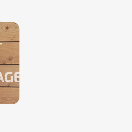
L
AGE
SE