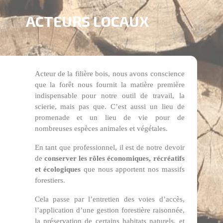
×
Créer une liste d'envies
ACTEURS LOCAUX
Nom de la liste d'envies
Acteur de la filière bois, nous avons conscience
Annuler
Créer une liste d'envies
que la forêt nous fournit la matière première
indispensable pour notre outil de travail, la
scierie, mais pas que. C’est aussi un lieu de
promenade et un lieu de vie pour de
nombreuses espèces animales et végétales.
En tant que professionnel, il est de notre devoir
de
conserver les rôles économiques, récréatifs
et écologiques
que nous apportent nos massifs
forestiers.
Cela passe par l’entretien des voies d’accès,
l’application d’une gestion forestière raisonnée,
la préservation de certains habitats naturels, et