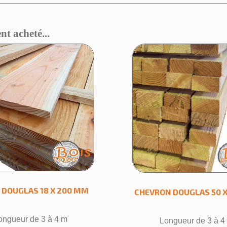
nt acheté...
éer une liste d'envies
 la liste d'envies
 DOUGLAS 18 X 200 MM
CHEVRON DOUGLAS 50 X
ongueur de 3 à 4 m
Longueur de 3 à 4