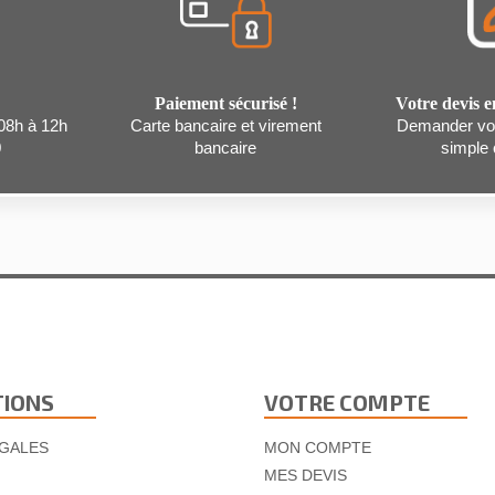
Paiement sécurisé !
Votre devis e
 08h à 12h
Carte bancaire et virement
Demander vot
0
bancaire
simple c
TIONS
VOTRE COMPTE
GALES
MON COMPTE
MES DEVIS