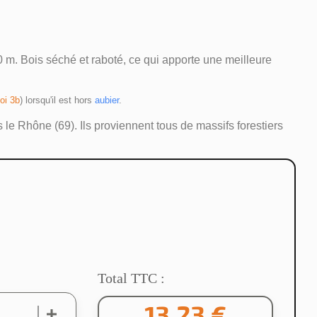
m. Bois séché et raboté, ce qui apporte une meilleure
oi 3b
) lorsqu'il est hors 
aubier
.
 le Rhône (69). Ils proviennent tous de massifs forestiers
Total TTC :
13,23 €