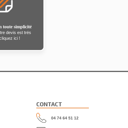
n toute simplicité
re devis est trés
liquez ici !
CONTACT
04 74 64 51 12