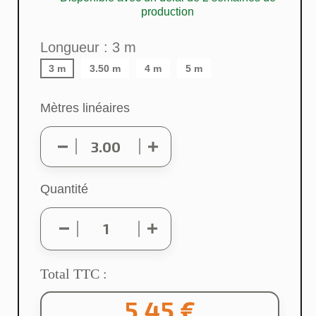
production
Longueur : 3 m
3 m
3.50 m
4 m
5 m
Mètres linéaires
Quantité
Total TTC :
5,45 €