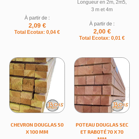
Longueur en 2m, 2m5,
3 m et 4m
Annuler
Créer une liste d'envies
À partir de :
À partir de :
2,09 €
2,00 €
Total Ecotax: 0,04 €
Total Ecotax: 0,01 €
CHEVRON DOUGLAS 50
POTEAU DOUGLAS SEC
X 100 MM
ET RABOTÉ 70 X 70
MM