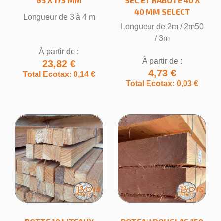
63 X 175 MM
SEC ET RABOTÉ 40 X
40 MM SELECT
Longueur de 3 à 4 m
Longueur de 2m / 2m50
/ 3m
À partir de :
À partir de :
23,82 €
4,73 €
Total Ecotax: 0,14 €
Total Ecotax: 0,03 €