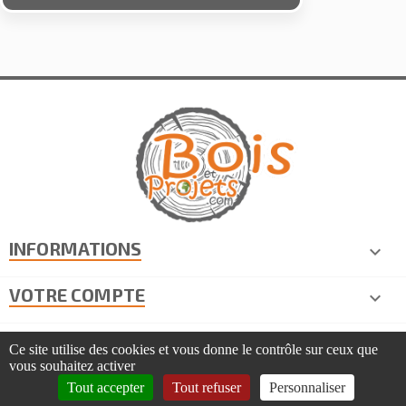
INFORMATIONS

VOTRE COMPTE

INFORMATIONS DE CONTACT
keyboard_arrow_down
Ce site utilise des cookies et vous donne le contrôle sur ceux que
vous souhaitez activer
COPYRIGHT © 2026 BOIS ET PROJETS | TOUS DROITS
Tout accepter
Tout refuser
Personnaliser
RÉSERVÉS | CRÉATION TOOEASY