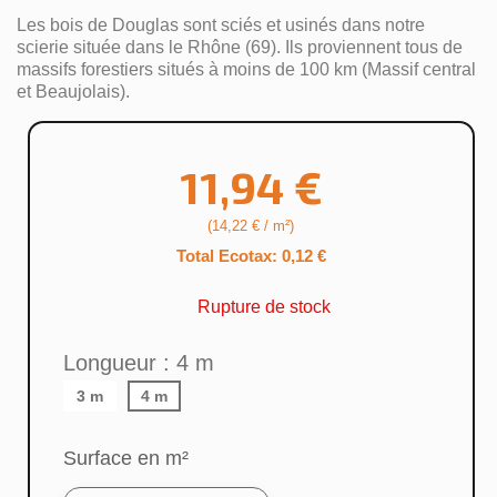
Les bois de Douglas sont sciés et usinés dans notre
scierie située dans le Rhône (69). Ils proviennent tous de
massifs forestiers situés à moins de 100 km (Massif central
et Beaujolais).
11,94 €
(14,22 € / m²)
Total Ecotax: 0,12 €
Rupture de stock
Longueur : 4 m
×
Créer une liste d'envies
3 m
4 m
Surface en m²
Nom de la liste d'envies