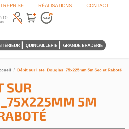
TREPRISE
RÉALISATIONS
CONTACT
 à 17h
us
NTÉRIEUR
QUINCAILLERIE
GRANDE BRADERIE
ccueil
Débit sur liste_Douglas_75x225mm 5m Sec et Raboté
T SUR
S_75X225MM 5M
 RABOTÉ