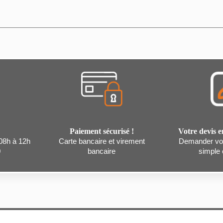
Annuler
Créer une liste d'envies
Paiement sécurisé !
Votre devis e
 08h à 12h
Carte bancaire et virement
Demander vot
0
bancaire
simple c