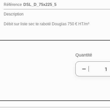
Référence
DSL_D_75x225_5
Description
Débit sur liste sec te raboté Douglas 750 € HT/m³
Quantité
éer une liste d'envies
 la liste d'envies