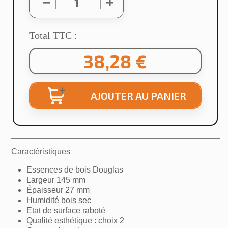
Total TTC :
38,28 €
AJOUTER AU PANIER
×
Caractéristiques
Créer une liste d'envies
Essences de bois Douglas
Largeur 145 mm
Nom de la liste d'envies
Épaisseur 27 mm
Humidité bois sec
Etat de surface raboté
Qualité esthétique : choix 2