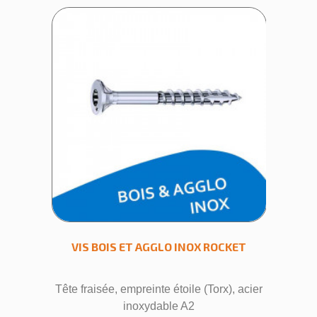
CKET
VIS BOIS ET AGGLO INOX ROCKET
VIS
x), acier
Tête fraisée, empreinte étoile (Torx), acier
Tête fra
inoxydable A2