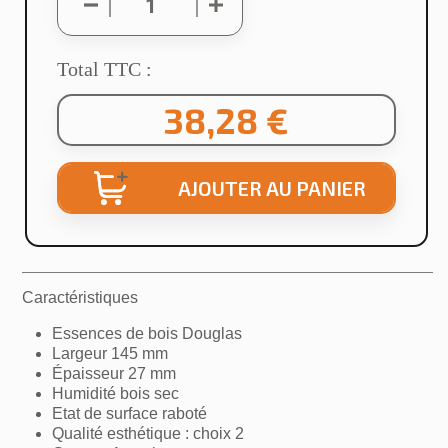
Total TTC :
38,28 €
AJOUTER AU PANIER
×
Caractéristiques
Créer une liste d'envies
Essences de bois Douglas
Largeur 145 mm
Nom de la liste d'envies
Épaisseur 27 mm
Humidité bois sec
Etat de surface raboté
Qualité esthétique : choix 2