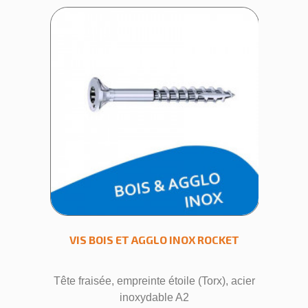
CKET
VIS BOIS ET AGGLO INOX ROCKET
VIS
x), acier
Tête fraisée, empreinte étoile (Torx), acier
Tête fra
inoxydable A2