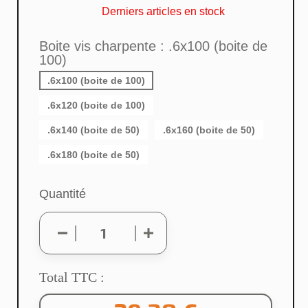
Derniers articles en stock
Boite vis charpente : .6x100 (boite de
100)
.6x100 (boite de 100)
.6x120 (boite de 100)
.6x140 (boite de 50)
.6x160 (boite de 50)
.6x180 (boite de 50)
×
Créer une liste d'envies
Quantité
Nom de la liste d'envies
Total TTC :
Annuler
Créer une liste d'envies