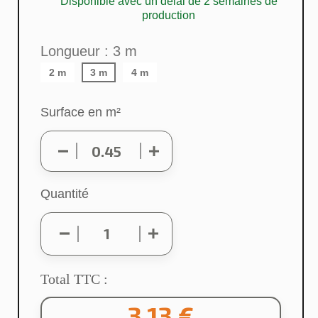
Disponible avec un délai de 2 semaines de
production
Longueur : 3 m
2 m
3 m
4 m
Surface en m²
Quantité
Total TTC :
3,13 €