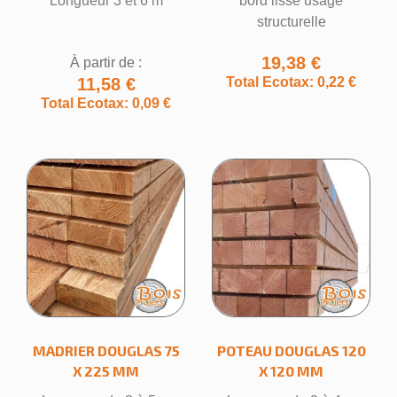
Longueur 3 et 6 m
bord lisse usage
structurelle
19,38 €
À partir de :
11,58 €
Total Ecotax: 0,22 €
Total Ecotax: 0,09 €
MADRIER DOUGLAS 75
POTEAU DOUGLAS 120
X 225 MM
X 120 MM