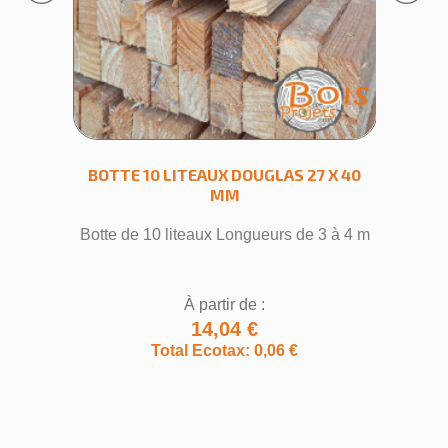
RABOTÉ
BOTTE 10 LITEAUX DOUGLAS 27 X 40
TASSE
MM
t 4m
Botte de 10 liteaux Longueurs de 3 à 4 m
Lon
À partir de :
14,04 €
Total Ecotax: 0,06 €