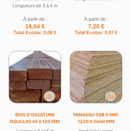
Longueurs de 3 à 4 m
À partir de :
À partir de :
14,04 €
7,20 €
Total Ecotax: 0,06 €
Total Ecotax: 0,07 €
BOIS D'OSSATURE
PANNEAU OSB 9 MM.
DOUGLAS 45 X 120 MM
1220 X 2440 MM