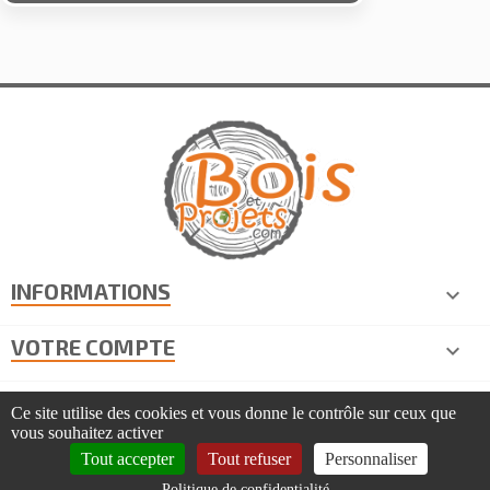
INFORMATIONS

VOTRE COMPTE

INFORMATIONS DE CONTACT
keyboard_arrow_down
Ce site utilise des cookies et vous donne le contrôle sur ceux que
vous souhaitez activer
COPYRIGHT © 2026 BOIS ET PROJETS | TOUS DROITS
Tout accepter
Tout refuser
Personnaliser
RÉSERVÉS | CRÉATION TOOEASY
Politique de confidentialité