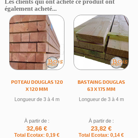
Les clients qui ont acheté ce produit ont
également acheté...
POTEAU DOUGLAS 120
BASTAING DOUGLAS
X 120 MM
63 X 175 MM
Longueur de 3 à 4 m
Longueur de 3 à 4 m
À partir de :
À partir de :
32,66 €
23,82 €
Total Ecotax: 0,19 €
Total Ecotax: 0,14 €