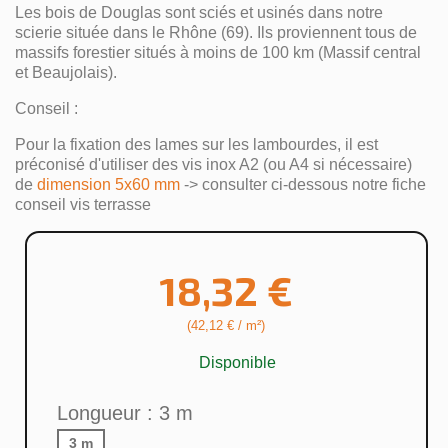
Les bois de Douglas sont sciés et usinés dans notre
scierie située dans le Rhône (69). Ils proviennent tous de
massifs forestier situés à moins de 100 km (Massif central
et Beaujolais).
Conseil :
Pour la fixation des lames sur les lambourdes, il est
préconisé d'utiliser des vis inox A2 (ou A4 si nécessaire)
de
dimension 5x60 mm
-> consulter ci-dessous notre fiche
conseil vis terrasse
18,32 €
×
(42,12 € / m²)
Créer une liste d'envies
Disponible
Nom de la liste d'envies
Longueur : 3 m
3 m