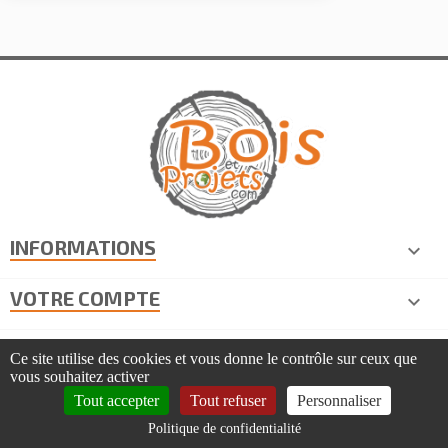
INFORMATIONS

VOTRE COMPTE

INFORMATIONS DE CONTACT
keyboard_arrow_down
Ce site utilise des cookies et vous donne le contrôle sur ceux que
vous souhaitez activer
COPYRIGHT © 2026 BOIS ET PROJETS | TOUS DROITS
Tout accepter
Tout refuser
Personnaliser
RÉSERVÉS | CRÉATION TOOEASY
Politique de confidentialité