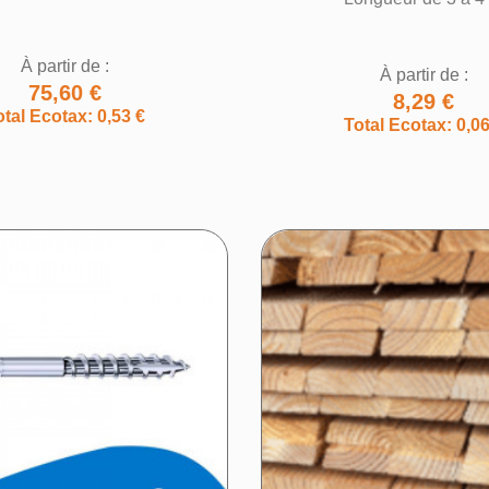
Annuler
Créer une liste d'envies
À partir de :
À partir de :
75,60 €
8,29 €
otal Ecotax: 0,53 €
Total Ecotax: 0,06