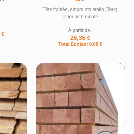
Tête fraisée, empreinte étoile (Torx),
acier bichromaté
À partir de :
 €
26,35 €
Total Ecotax: 0,00 €