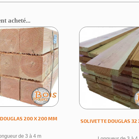
nt acheté...
éer une liste d'envies
 la liste d'envies
DOUGLAS 200 X 200 MM
SOLIVETTE DOUGLAS 32 
ongueur de 3 à 4 m
Longueur de 3 à 4