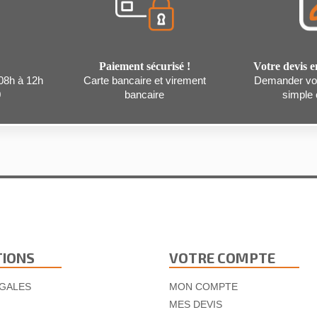
Paiement sécurisé !
Votre devis e
 08h à 12h
Carte bancaire et virement
Demander vot
0
bancaire
simple c
TIONS
VOTRE COMPTE
GALES
MON COMPTE
MES DEVIS