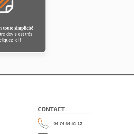
n toute simplicité
re devis est trés
liquez ici !
CONTACT
04 74 64 51 12