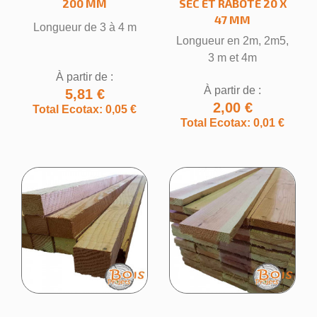
200 MM
SEC ET RABOTÉ 20 X
47 MM
Longueur de 3 à 4 m
Longueur en 2m, 2m5,
3 m et 4m
À partir de :
À partir de :
5,81 €
2,00 €
Total Ecotax: 0,05 €
Total Ecotax: 0,01 €
×
Créer une liste d'envies
Nom de la liste d'envies
Annuler
Créer une liste d'envies