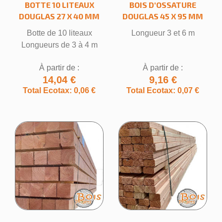
BOTTE 10 LITEAUX
BOIS D'OSSATURE
DOUGLAS 27 X 40 MM
DOUGLAS 45 X 95 MM
Botte de 10 liteaux
Longueur 3 et 6 m
Longueurs de 3 à 4 m
À partir de :
À partir de :
14,04 €
9,16 €
Total Ecotax: 0,06 €
Total Ecotax: 0,07 €