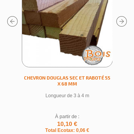
Prev
Next
7 X 40
CHEVRON DOUGLAS SEC ET RABOTÉ 55
BOTTE
X 68 MM
 3 à 4 m
Longueur de 3 à 4 m
Botte d
À partir de :
10,10 €
Total Ecotax: 0,06 €