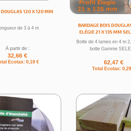
 DOUGLAS 120 X 120 MM
BARDAGE BOIS DOUGLAS
ongueur de 3 à 4 m
ELÉGIE 21 X 135 MM SE
Botte de 4 lames en 4 m 2
À partir de :
botte Gamme SEL
32,66 €
62,47 €
otal Ecotax: 0,19 €
Total Ecotax: 0,29
éer une liste d'envies
 la liste d'envies
Annuler
Créer une liste d'envies