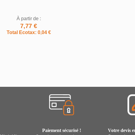
À partir de :
7,77 €
Total Ecotax: 0,04 €
Paiement sécurisé !
Votre devis e