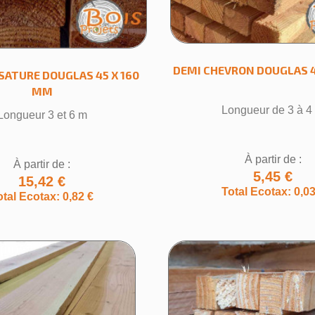
DEMI CHEVRON DOUGLAS 4
SATURE DOUGLAS 45 X 160
MM
Longueur de 3 à 4
Longueur 3 et 6 m
À partir de :
À partir de :
5,45 €
éer une liste d'envies
15,42 €
Total Ecotax: 0,03
otal Ecotax: 0,82 €
 la liste d'envies
Annuler
Créer une liste d'envies