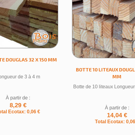
TE DOUGLAS 32 X 150 MM
BOTTE 10 LITEAUX DOUGLA
MM
ongueur de 3 à 4 m
Botte de 10 liteaux Longueur
À partir de :
8,29 €
À partir de :
otal Ecotax: 0,06 €
14,04 €
Total Ecotax: 0,06