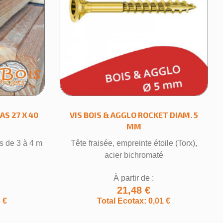
S 27 X 40
VIS BOIS & AGGLO ROCKET DIAM. 5
MM
s de 3 à 4 m
Tête fraisée, empreinte étoile (Torx),
acier bichromaté
À partir de :
21,48 €
 €
Total Ecotax: 0,01 €