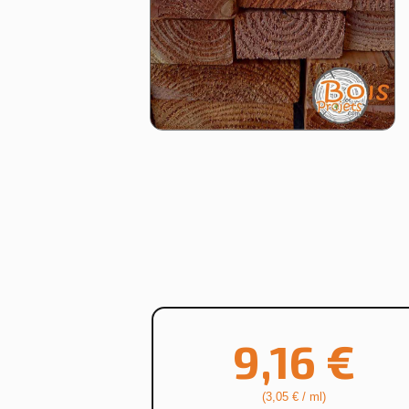
9,16 €
(3,05 € / ml)