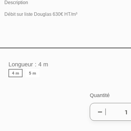
Description
Débit sur liste Douglas 630€ HT/m³
Longueur : 4 m
4 m
5 m
Quantité