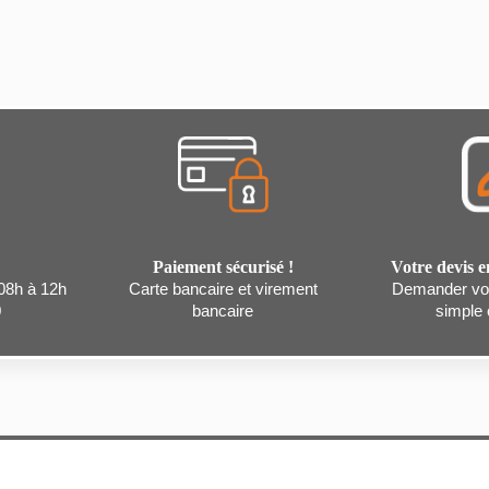
Paiement sécurisé !
Votre devis e
 08h à 12h
Carte bancaire et virement
Demander vot
0
bancaire
simple c