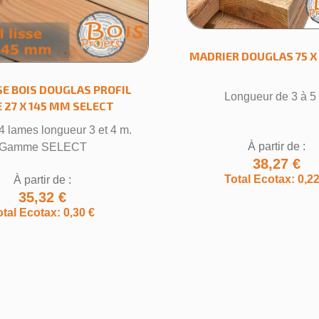
MADRIER DOUGLAS 75 X
E BOIS DOUGLAS PROFIL
Longueur de 3 à 5
éer une liste d'envies
E 27 X 145 MM SELECT
4 lames longueur 3 et 4 m.
À partir de :
Gamme SELECT
 la liste d'envies
38,27 €
Total Ecotax: 0,22
À partir de :
35,32 €
otal Ecotax: 0,30 €
Annuler
Créer une liste d'envies