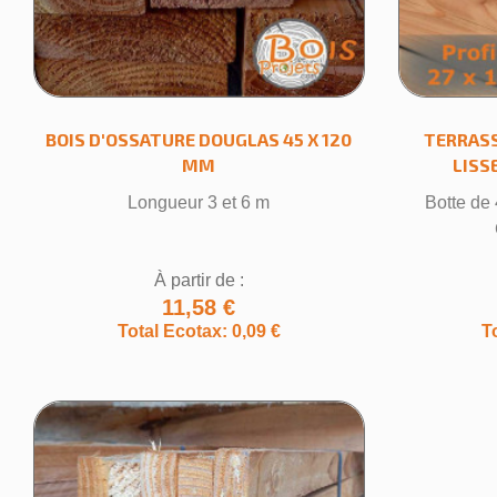
BOIS D'OSSATURE DOUGLAS 45 X 120
TERRASS
Cr
MM
LISS
Longueur 3 et 6 m
Botte de 
Nom de
À partir de :
11,58 €
Total Ecotax: 0,09 €
T