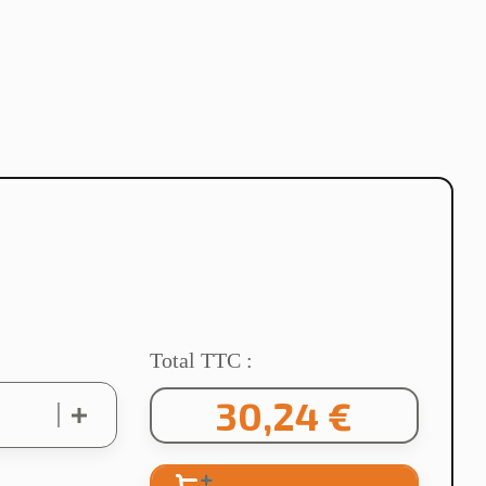
Total TTC :
30,24 €