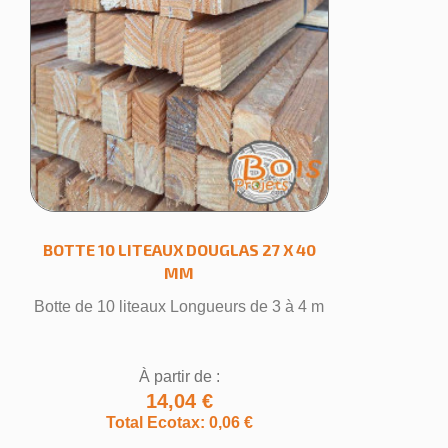
BOTTE 10 LITEAUX DOUGLAS 27 X 40
MM
Botte de 10 liteaux Longueurs de 3 à 4 m
À partir de :
14,04 €
Total Ecotax: 0,06 €