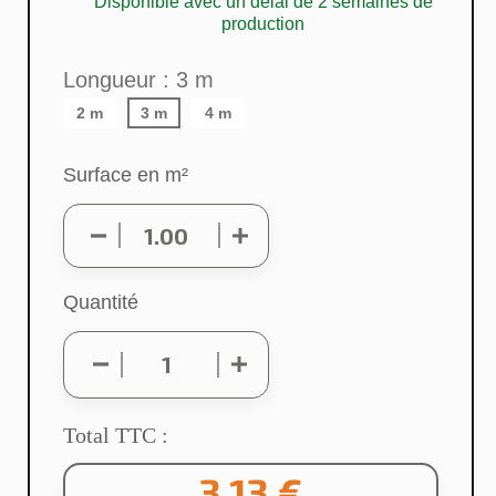
Disponible avec un délai de 2 semaines de
production
Longueur : 3 m
2 m
3 m
4 m
Surface en m²
Quantité
Total TTC :
3,13 €