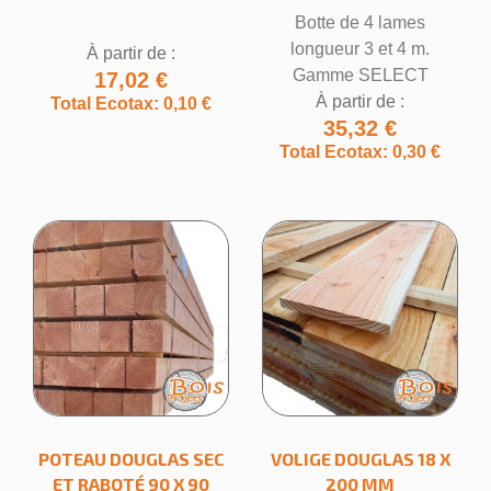
Botte de 4 lames
longueur 3 et 4 m.
À partir de :
Gamme SELECT
17,02 €
À partir de :
Total Ecotax: 0,10 €
35,32 €
Total Ecotax: 0,30 €
POTEAU DOUGLAS SEC
VOLIGE DOUGLAS 18 X
ET RABOTÉ 90 X 90
200 MM