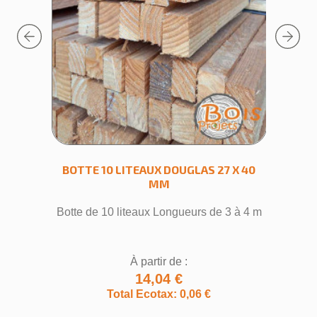
Prev
Next
RABOTÉ
BOTTE 10 LITEAUX DOUGLAS 27 X 40
TASSE
MM
t 4m
Botte de 10 liteaux Longueurs de 3 à 4 m
Lon
À partir de :
14,04 €
Total Ecotax: 0,06 €