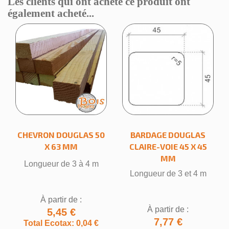
Les clients qui ont acheté ce produit ont
également acheté...
CHEVRON DOUGLAS 50
BARDAGE DOUGLAS
×
X 63 MM
CLAIRE-VOIE 45 X 45
Créer une liste d'envies
MM
Longueur de 3 à 4 m
Longueur de 3 et 4 m
Nom de la liste d'envies
À partir de :
À partir de :
5,45 €
7,77 €
Total Ecotax: 0,04 €