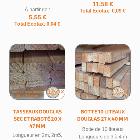
11,58 €
À partir de :
Total Ecotax: 0,09 €
5,55 €
Total Ecotax: 0,04 €
TASSEAUX DOUGLAS
BOTTE 10 LITEAUX
SEC ET RABOTÉ 20 X
DOUGLAS 27 X 40 MM
47 MM
Botte de 10 liteaux
Longueur en 2m, 2m5,
Longueurs de 3 à 4 m