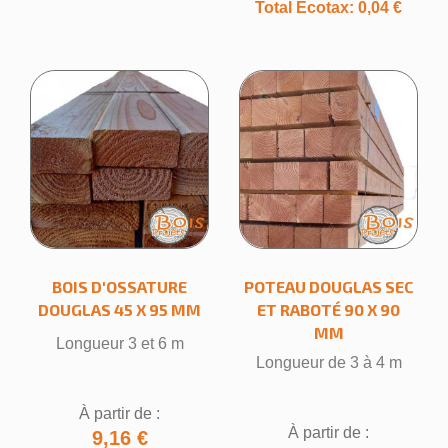
Annuler
Créer une liste d'envies
Total Ecotax: 0,04 €
BOIS D'OSSATURE
POTEAU DOUGLAS SEC
DOUGLAS 45 X 95 MM
ET RABOTÉ 90 X 90
MM
Longueur 3 et 6 m
Longueur de 3 à 4 m
À partir de :
À partir de :
9,16 €