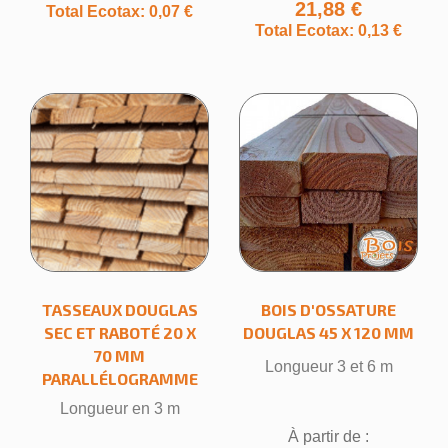
21,88 €
Total Ecotax: 0,07 €
Total Ecotax: 0,13 €
TASSEAUX DOUGLAS
BOIS D'OSSATURE
SEC ET RABOTÉ 20 X
DOUGLAS 45 X 120 MM
70 MM
Longueur 3 et 6 m
PARALLÉLOGRAMME
Longueur en 3 m
À partir de :