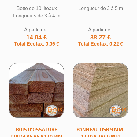
Botte de 10 liteaux
Longueur de 3 à 5 m
Annuler
Créer une liste d'envies
Longueurs de 3 à 4 m
À partir de :
À partir de :
14,04 €
38,27 €
Total Ecotax: 0,06 €
Total Ecotax: 0,22 €
BOIS D'OSSATURE
PANNEAU OSB 9 MM.
DOUGLAS 45 X 120 MM
1220 X 2440 MM