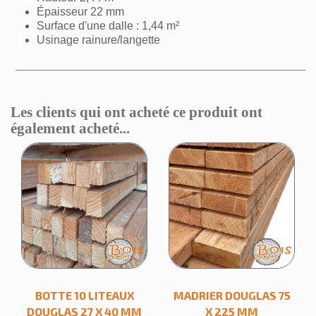
Épaisseur 22 mm
Surface d'une dalle : 1,44 m²
Usinage rainure/langette
Les clients qui ont acheté ce produit ont
également acheté...
×
Créer une liste d'envies
Nom de la liste d'envies
BOTTE 10 LITEAUX
MADRIER DOUGLAS 75
DOUGLAS 27 X 40 MM
X 225 MM