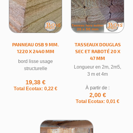
PANNEAU OSB 9 MM.
TASSEAUX DOUGLAS
1220 X 2440 MM
SEC ET RABOTÉ 20 X
47 MM
bord lisse usage
Longueur en 2m, 2m5,
structurelle
3 m et 4m
19,38 €
À partir de :
Total Ecotax: 0,22 €
2,00 €
Total Ecotax: 0,01 €