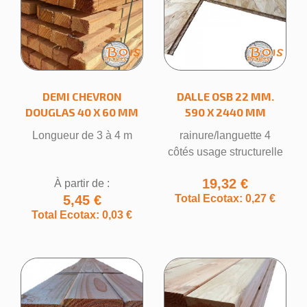
DEMI CHEVRON
DALLE OSB 22 MM.
DOUGLAS 40 X 60 MM
590 X 2440 MM
×
Créer une liste d'envies
Longueur de 3 à 4 m
rainure/languette 4
côtés usage structurelle
Nom de la liste d'envies
19,32 €
À partir de :
5,45 €
Total Ecotax: 0,27 €
Total Ecotax: 0,03 €
Annuler
Créer une liste d'envies